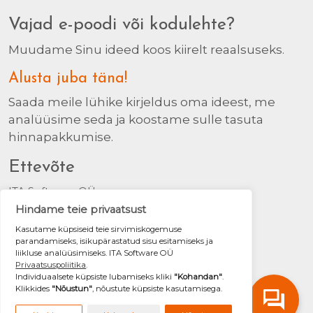
Vajad e-poodi või kodulehte?
Muudame Sinu ideed koos kiirelt reaalsuseks.
Alusta juba täna!
Saada meile lühike kirjeldus oma ideest, me
analüüsime seda ja koostame sulle tasuta
hinnapakkumise.
Ettevõte
ITA Software OÜ
Registrikood: 14861444
Raua tn. 26, Tallinn 10120
+372 504 3975
info@ita.ee
Isikuandmete kaitse